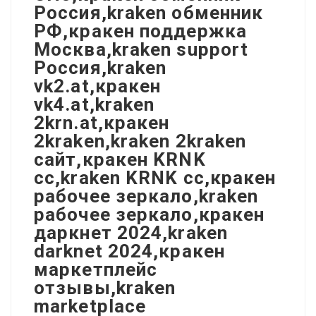
Россия,kraken обменник
РФ,кракен поддержка
Москва,kraken support
Россия,kraken
vk2.at,кракен
vk4.at,kraken
2krn.at,кракен
2kraken,kraken 2kraken
сайт,кракен KRNK
cc,kraken KRNK cc,кракен
рабочее зеркало,kraken
рабочее зеркало,кракен
даркнет 2024,kraken
darknet 2024,кракен
маркетплейс
отзывы,kraken
marketplace