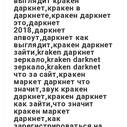
выглядит кракен
даркнет,кракен в
даркнете,кракен даркнет
это,даркнет
2018,даркнет
апвоут,даркнет как
выглядит,кракен даркнет
зайти,kraken даркнет
зеркало,kraken darknet
зеркало,kraken darknet
что за сайт,кракен
маркет даркнет что
значит,звук кракен
даркнет,кракен даркнет
как зайти,что значит
кракен маркет
даркнет,как
зарегистрироваться на