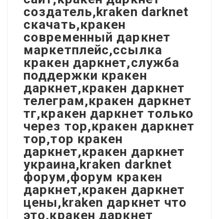
создатель,kraken darknet
скачать,кракен
современный даркнет
маркетплейс,ссылка
кракен даркнет,служба
поддержки кракен
даркнет,кракен даркнет
телеграм,кракен даркнет
тг,кракен даркнет только
через тор,кракен даркнет
тор,тор кракен
даркнет,кракен даркнет
украина,kraken darknet
форум,форум кракен
даркнет,кракен даркнет
цены,kraken даркнет что
это,кракен даркнет