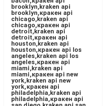
bacon,кракен api
brooklyn,kraken api
brooklyn,кракен api
chicago,kraken api
chicago,кракен api
detroit,kraken api
detroit,кракен api
houston,kraken api
houston,кракен api los
angeles,kraken api los
angeles,кракен api
miami,kraken api
miami,кракен api new
york,kraken api new
york,кракен api
philadelphia,kraken api
philadelphia,кракен api
san diego,kraken api san