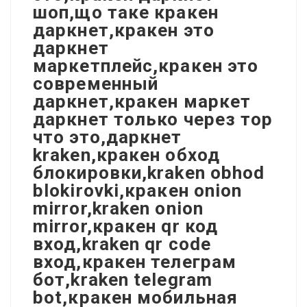
шоп,що таке кракен
даркнет,кракен это
даркнет
маркетплейс,кракен это
современный
даркнет,кракен маркет
даркнет только через тор
что это,даркнет
kraken,кракен обход
блокировки,kraken obhod
blokirovki,кракен onion
mirror,kraken onion
mirror,кракен qr код
вход,kraken qr code
вход,кракен телеграм
бот,kraken telegram
bot,кракен мобильная