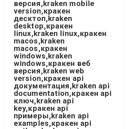
версия,kraken mobile
version,кракен
десктоп,kraken
desktop,кракен
linux,kraken linux,кракен
macos,kraken
macos,кракен
windows,kraken
windows,кракен веб
версия,kraken web
version,кракен api
документация,kraken api
documentation,кракен api
ключ,kraken api
key,кракен api
примеры,kraken api
examples,кракен api