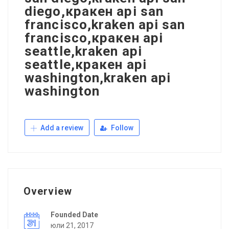
diego,кракен api san
francisco,kraken api san
francisco,кракен api
seattle,kraken api
seattle,кракен api
washington,kraken api
washington
Add a review
Follow
Overview
Founded Date
юли 21, 2017