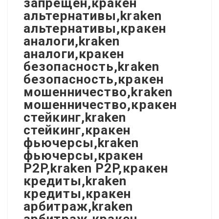
запрещен,кракен
альтернативы,kraken
альтернативы,кракен
аналоги,kraken
аналоги,кракен
безопасность,kraken
безопасность,кракен
мошенничество,kraken
мошенничество,кракен
стейкинг,kraken
стейкинг,кракен
фьючерсы,kraken
фьючерсы,кракен
P2P,kraken P2P,кракен
кредиты,kraken
кредиты,кракен
арбитраж,kraken
арбитраж,кракен