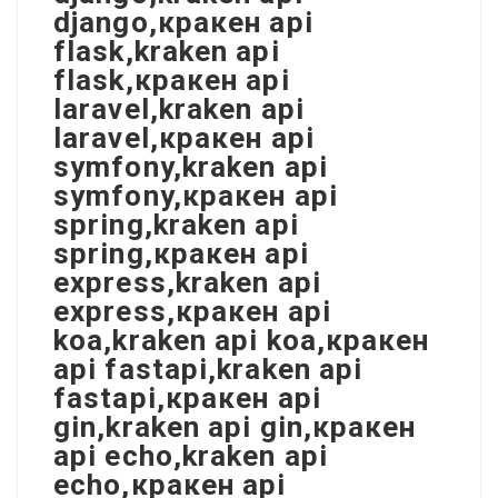
django,кракен api
flask,kraken api
flask,кракен api
laravel,kraken api
laravel,кракен api
symfony,kraken api
symfony,кракен api
spring,kraken api
spring,кракен api
express,kraken api
express,кракен api
koa,kraken api koa,кракен
api fastapi,kraken api
fastapi,кракен api
gin,kraken api gin,кракен
api echo,kraken api
echo,кракен api