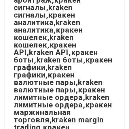
сигналы,kraken
сигналы,кракен
аналитика,kraken
аналитика,кракен
кошелек,kraken
кошелек,кракен
API,kraken API,кракен
боты,kraken боты,кракен
графики,kraken
графики,кракен
валютные пары,kraken
валютные пары,кракен
лимитные ордера,kraken
лимитные ордера,кракен
маржинальная
торговля,kraken margin
trading,кракен